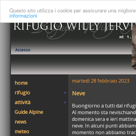
Italiano
:
François
:
English
Questo sito utilizza i cookie per assicurare una miglio
informazioni
Accesso
martedì 28 febbraio 2023
home
rifugio
Neve
attività
Buongiorno a tutti dal rifugi
Guide Alpine
Al momento sta nevischiando 
domenica sera e ieri mattina 
news
neve. In alcuni punti abbiamo
meteo
momento non abbiamo tracci